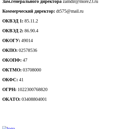
Зам.генерального директора
zamdir@more23.ru
Коммерческий директор:
dt575@mail.ru
ОКВЭД 1:
85.11.2
ОКВЭД 2:
86.90.4
ОКОГУ:
49014
ОКПО:
02578536
ОКОПФ:
47
ОКТМО:
03708000
ОКФС:
41
ОГРН:
1022300768820
ОКАТО:
03408804001